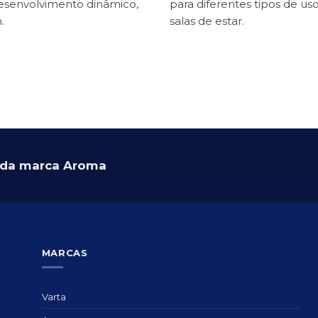
desenvolvimento dinâmico,
para diferentes tipos de us
.
salas de estar.
s da marca Aroma
MARCAS
Varta