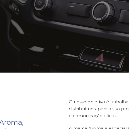
O nosso objetivo é trabal
distribuímos, para a sua pr
e comunicação eficaz.
 Aroma,
A marca Aroma é especiali