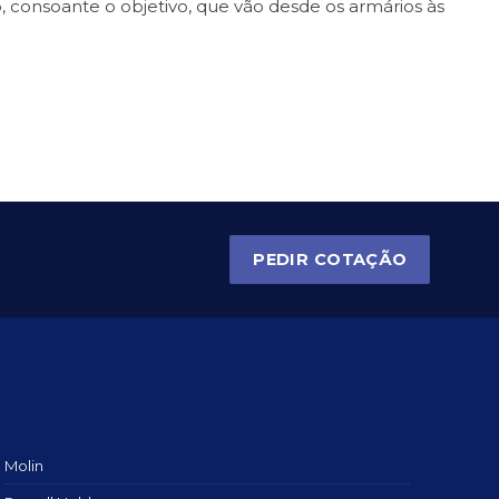
o, consoante o objetivo, que vão desde os armários às
PEDIR COTAÇÃO
Molin