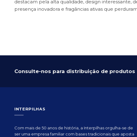
destacam pela alta qualidade, design interessante, 
presença inovadora e fragâncias ativas que perduram
Consulte-nos para distribuição de produto
INTERPILHAS
Com mais de 50 anos de história, a Interpilhas orgulha-se de
ser uma empresa familiar com bases tradicionais que aposta