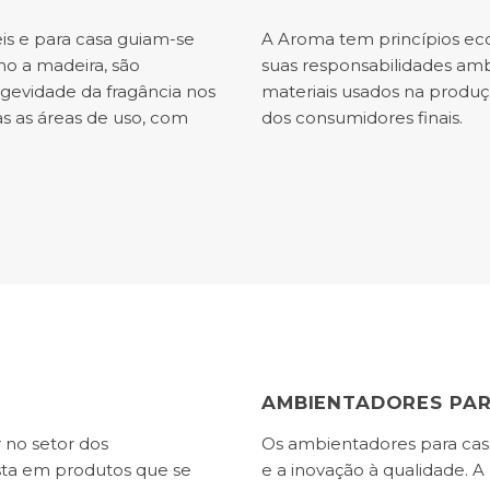
s e para casa guiam-se
A Aroma tem princípios ec
mo a madeira, são
suas responsabilidades ambi
ngevidade da fragância nos
materiais usados na produ
s as áreas de uso, com
dos consumidores finais.
AMBIENTADORES PAR
r no setor dos
Os ambientadores para cas
sta em produtos que se
e a inovação à qualidade. A I