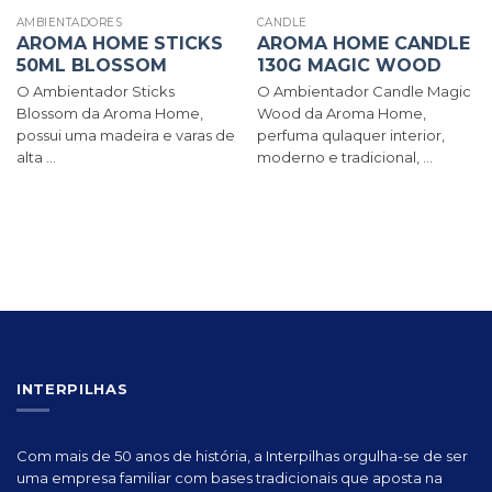
AMBIENTADORES
CANDLE
AROMA HOME STICKS
AROMA HOME CANDLE
50ML BLOSSOM
130G MAGIC WOOD
O Ambientador Sticks
O Ambientador Candle Magic
Blossom da Aroma Home,
Wood da Aroma Home,
possui uma madeira e varas de
perfuma qulaquer interior,
alta ...
moderno e tradicional, ...
INTERPILHAS
Com mais de 50 anos de história, a Interpilhas orgulha-se de ser
uma empresa familiar com bases tradicionais que aposta na