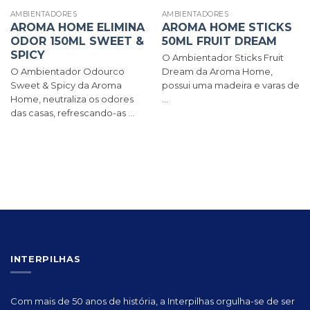
AMBIENTADORES
AMBIENTADORES
AROMA HOME ELIMINA
AROMA HOME STICKS
ODOR 150ML SWEET &
50ML FRUIT DREAM
SPICY
O Ambientador Sticks Fruit
O Ambientador Odourco
Dream da Aroma Home,
Sweet & Spicy da Aroma
possui uma madeira e varas de
Home, neutraliza os odores
...
das casas, refrescando-as ...
INTERPILHAS
Com mais de 50 anos de história, a Interpilhas orgulha-se de ser