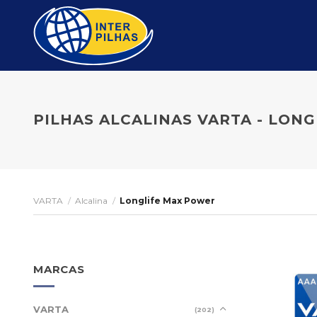
Skip
to
content
PILHAS ALCALINAS VARTA - LON
VARTA
/
Alcalina
/
Longlife Max Power
MARCAS
VARTA
(202)