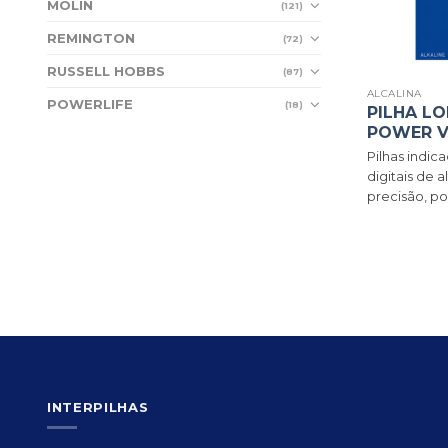
MOLIN
(121)
REMINGTON
(72)
RUSSELL HOBBS
(87)
ALCALINA
POWERLIFE
(18)
PILHA LO
POWER V
Pilhas indica
digitais de 
precisão, po
INTERPILHAS