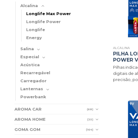
Alcalina
Longlife Max Power
Longlife Power
Longlife
Energy
ALCALINA
Salina
PILHA LO
Especial
POWER V
Acústica
Pilhas indica
Recarregável
digitais de 
precisão, po
Carregador
Lanternas
Powerbank
AROMA CAR
(68)
AROMA HOME
(35)
GOMA GOM
(164)