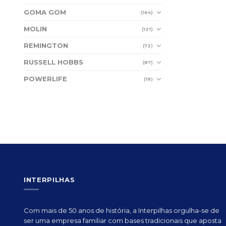
GOMA GOM
(164)
MOLIN
(121)
REMINGTON
(72)
RUSSELL HOBBS
(87)
POWERLIFE
(18)
INTERPILHAS
Com mais de 50 anos de história, a Interpilhas orgulha-se de
ser uma empresa familiar com bases tradicionais que aposta