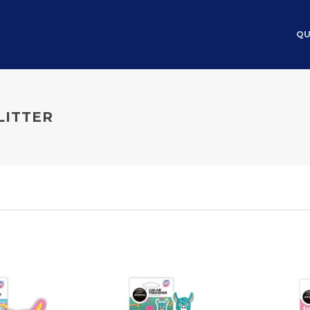
QU
LITTER