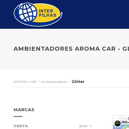
Skip
to
content
AMBIENTADORES AROMA CAR - G
AROMA CAR
/
Ambientadores
/
Glitter
MARCAS
VARTA
(202)