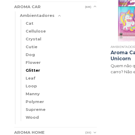
AROMA CAR
(68)
Ambientadores
Cat
Cellulose
Crystal
Cutie
AMBIENTADO
Aroma Car
Dog
Unicorn
Flower
Quem não qu
Glitter
carro? Não e
Leaf
Loop
Manny
Polymer
Supreme
Wood
AROMA HOME
(35)