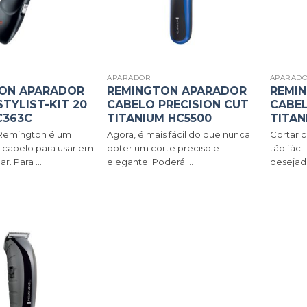
APARADOR
APARAD
ON APARADOR
REMINGTON APARADOR
REMI
TYLIST-KIT 20
CABELO PRECISION CUT
CABEL
C363C
TITANIUM HC5500
TITAN
a Remington é um
Agora, é mais fácil do que nunca
Cortar 
 cabelo para usar em
obter um corte preciso e
tão fáci
r. Para ...
elegante. Poderá ...
desejado