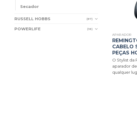
Secador
RUSSELL HOBBS
(87)
POWERLIFE
(18)
APARADOR
REMINGT
CABELO S
PEÇAS H
O Stylist d
aparador de
qualquer luga