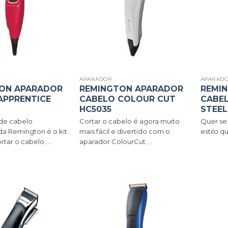
APARADOR
APARAD
ON APARADOR
REMINGTON APARADOR
REMI
APPRENTICE
CABELO COLOUR CUT
CABEL
HC5035
STEEL
de cabelo
Cortar o cabelo é agora muito
Quer se
da Remington é o kit
mais fácil e divertido com o
estilo q
rtar o cabelo ...
aparador ColourCut ...