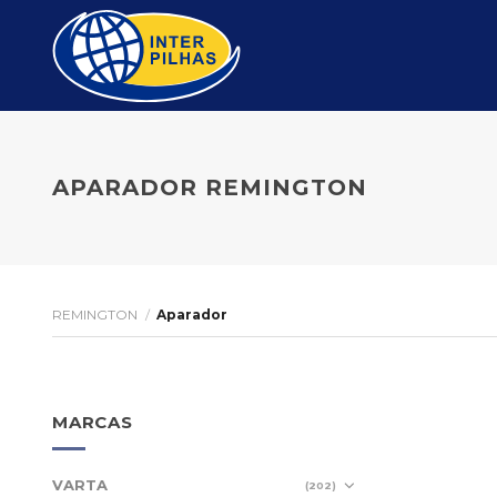
Skip
to
content
APARADOR REMINGTON
REMINGTON
/
Aparador
MARCAS
VARTA
(202)