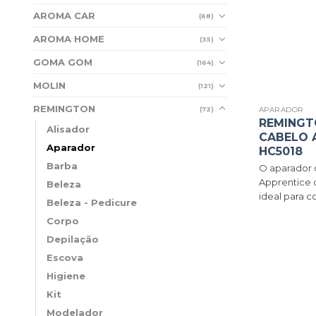
AROMA CAR
(68)
AROMA HOME
(35)
GOMA GOM
(164)
MOLIN
(121)
REMINGTON
APARADOR
(72)
REMINGT
Alisador
CABELO 
Aparador
HC5018
Barba
O aparador 
Apprentice 
Beleza
ideal para co
Beleza - Pedicure
Corpo
Depilação
Escova
Higiene
Kit
Modelador