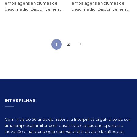
embalagens e volumes de
embalagens e volumes de
peso médio. Disponível em ...
peso médio. Disponível em ...
1
2
INTERPILHAS
Com mais de 50 anos de história, a Interpilhas orgulha-se de ser
uma empresa familiar com bases tradicionais que aposta na
inovação e na tecnologia correspondendo aos desafios dos