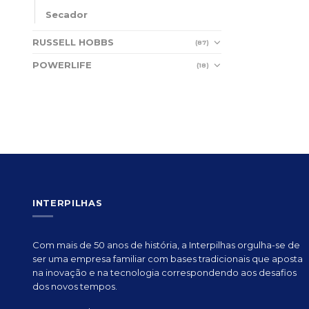
Secador
RUSSELL HOBBS
(87)
POWERLIFE
(18)
INTERPILHAS
Com mais de 50 anos de história, a Interpilhas orgulha-se de
ser uma empresa familiar com bases tradicionais que aposta
na inovação e na tecnologia correspondendo aos desafios
dos novos tempos.