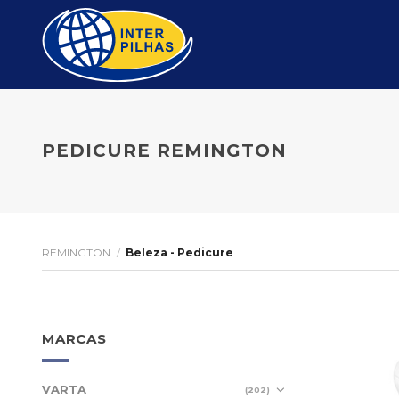
Skip
to
content
PEDICURE REMINGTON
REMINGTON
/
Beleza - Pedicure
MARCAS
VARTA
(202)