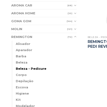
AROMA CAR
(68)
AROMA HOME
(35)
GOMA GOM
(164)
MOLIN
(121)
REMINGTON
BELEZA - PED
(72)
REMINGT
Alisador
PEDI REV
Aparador
Barba
Beleza
Beleza - Pedicure
Corpo
Depilação
Escova
Higiene
Kit
Modelador