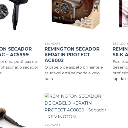
SECADOR
SECADO
ON SECADOR
REMINGTON SECADOR
REMI
AC – AC5999
KERATIN PROTECT
SILK 
AC8002
or uma potência de
Este sec
ofissional, o secador
O cabelo de aspeto brilhante e
desempe
 ...
saudável está na moda e veio
profiss
para ...
rápida e 
SECADOR