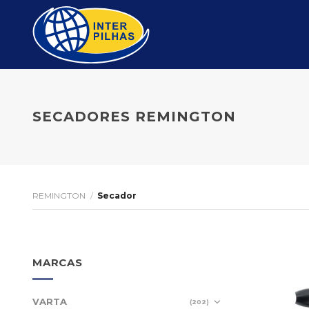
Skip
to
content
SECADORES REMINGTON
REMINGTON
/
Secador
MARCAS
VARTA
(202)