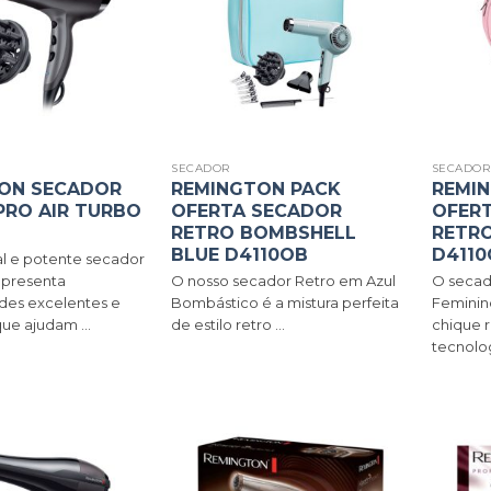
SECADOR
SECADO
ON SECADOR
REMINGTON PACK
REMI
PRO AIR TURBO
OFERTA SECADOR
OFER
RETRO BOMBSHELL
RETRO
BLUE D4110OB
D4110
l e potente secador
apresenta
O nosso secador Retro em Azul
O secad
ades excelentes e
Bombástico é a mistura perfeita
Feminin
ue ajudam ...
de estilo retro ...
chique 
tecnologi