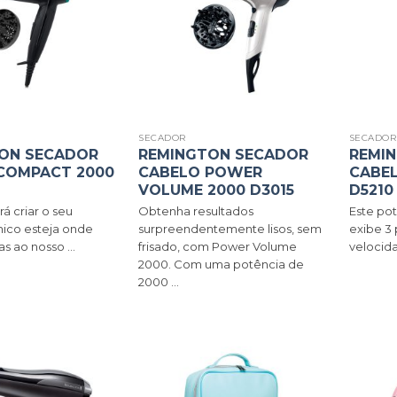
SECADOR
SECADO
ON SECADOR
REMINGTON SECADOR
REMI
COMPACT 2000
CABELO POWER
CABEL
VOLUME 2000 D3015
D5210
á criar o seu
Obtenha resultados
Este po
ico esteja onde
surpreendentemente lisos, sem
exibe 3 
as ao nosso ...
frisado, com Power Volume
velocida
2000. Com uma potência de
2000 ...