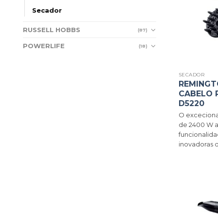
Secador
RUSSELL HOBBS
(87)
POWERLIFE
(18)
SECADOR
REMINGT
CABELO 
D5220
O exceciona
de 2400 W 
funcionalid
inovadoras q