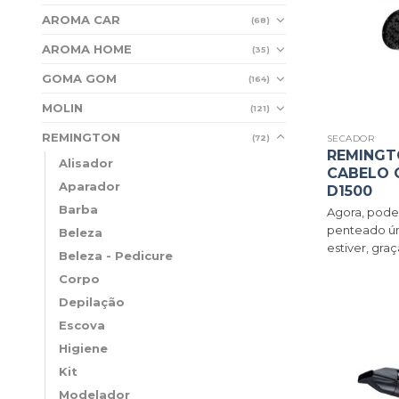
AROMA CAR
(68)
AROMA HOME
(35)
GOMA GOM
(164)
MOLIN
(121)
REMINGTON
SECADOR
(72)
REMINGT
Alisador
CABELO 
Aparador
D1500
Barba
Agora, poder
penteado ún
Beleza
estiver, graç
Beleza - Pedicure
Corpo
Depilação
Escova
Higiene
Kit
Modelador