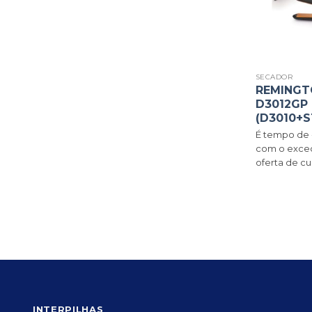
SECADOR
REMINGT
D3012GP 
(D3010+S
É tempo de 
com o excec
oferta de cu
INTERPILHAS