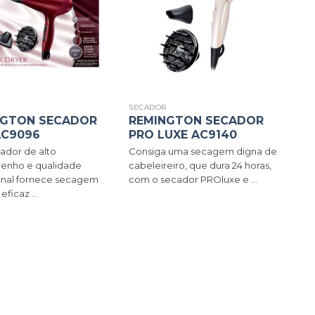
R
SECADOR
NGTON SECADOR
REMINGTON SECADOR
AC9096
PRO LUXE AC9140
ador de alto
Consiga uma secagem digna de
nho e qualidade
cabeleireiro, que dura 24 horas,
ional fornece secagem
com o secador PROluxe e ...
eficaz ...