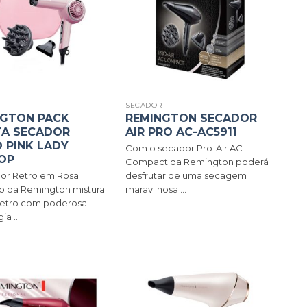
R
SECADOR
NGTON PACK
REMINGTON SECADOR
TA SECADOR
AIR PRO AC-AC5911
 PINK LADY
Com o secador Pro-Air AC
OP
Compact da Remington poderá
or Retro em Rosa
desfrutar de uma secagem
o da Remington mistura
maravilhosa ...
retro com poderosa
a ...