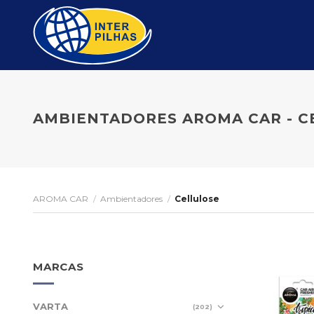
Skip
to
content
AMBIENTADORES AROMA CAR - C
AROMA CAR
/
Ambientadores
/
Cellulose
MARCAS
VARTA
(202)