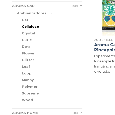
AROMA CAR
(68)
Ambientadores
Cat
Cellulose
Crystal
Cutie
AMBIENTADO
Aroma Ca
Dog
Pineappl
Flower
Experimente
Glitter
Pineapple f
frangância r
Leaf
divertida.
Loop
Manny
Polymer
Supreme
Wood
AROMA HOME
(35)