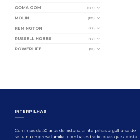
GOMA GOM
(164)
MOLIN
(121)
REMINGTON
(72)
RUSSELL HOBBS
(87)
POWERLIFE
(18)
INTERPILHAS
Com mais de 50 anos de história, a Interpilhas orgulha-se de
ser uma empresa familiar com bases tradicionais que aposta