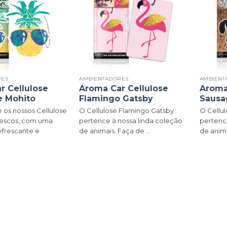
RES
AMBIENTADORES
AMBIENT
r Cellulose
Aroma Car Cellulose
Aroma
e Mohito
Flamingo Gatsby
Sausa
 os nossos Cellulose
O Cellulose Flamingo Gatsby
O Cellu
rescos, com uma
pertence à nossa linda coleção
pertenc
efrescante e
de animais. Faça de ...
de animai