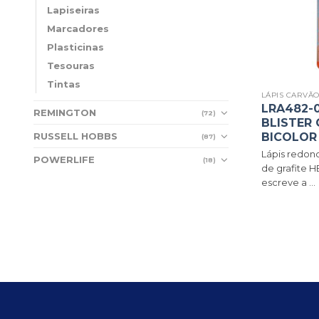
Lapiseiras
Marcadores
Plasticinas
Tesouras
Tintas
LÁPIS CARVÃ
LRA482-0
REMINGTON
(72)
BLISTER 
RUSSELL HOBBS
BICOLOR 
(87)
Lápis redon
POWERLIFE
(18)
de grafite H
escreve a ...