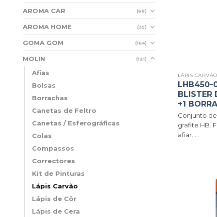
AROMA CAR
(68)
AROMA HOME
(35)
GOMA GOM
(164)
MOLIN
(121)
Afias
LÁPIS CARVÃ
LHB450-0
Bolsas
BLISTER 
Borrachas
+1 BORRA
Canetas de Feltro
Conjunto de
Canetas / Esferográficas
grafite HB. 
afiar. ...
Colas
Compassos
Correctores
Kit de Pinturas
Lápis Carvão
Lápis de Côr
Lápis de Cera