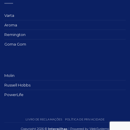
Varta
Aroma
Remington
Goma Gom
Molin
Russell Hobbs
PowerLife
LIVRO DE RECLAMAÇÕES
POLÍTICA DE PRIVACIDADE
Copyright 2026 ©
Interpilhas
| Powered by
WebSystems