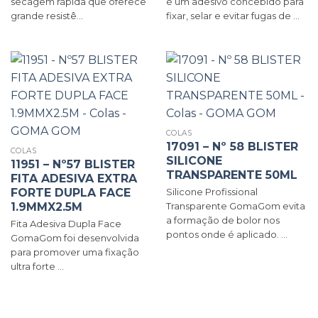
secagem rápida que oferece
é um adesivo concebido para
grande resistê...
fixar, selar e evitar fugas de ...
COLAS
17091 – Nº 58 BLISTER
COLAS
SILICONE
11951 – Nº57 BLISTER
TRANSPARENTE 50ML
FITA ADESIVA EXTRA
FORTE DUPLA FACE
Silicone Profissional
1.9MMX2.5M
Transparente GomaGom evita
a formação de bolor nos
Fita Adesiva Dupla Face
pontos onde é aplicado. ...
GomaGom foi desenvolvida
para promover uma fixação
ultra forte ...