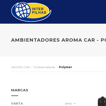
Skip
to
content
AMBIENTADORES AROMA CAR - 
AROMA CAR
/
Ambientadores
/
Polymer
MARCAS
VARTA
(202)