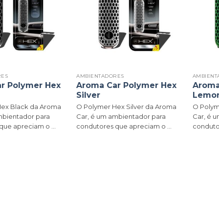
RES
AMBIENTADORES
AMBIENT
r Polymer Hex
Aroma Car Polymer Hex
Aroma
Silver
Lemo
ex Black da Aroma
O Polymer Hex Silver da Aroma
O Polym
mbientador para
Car, é um ambientador para
Car, é 
ue apreciam o ...
condutores que apreciam o ...
condutor