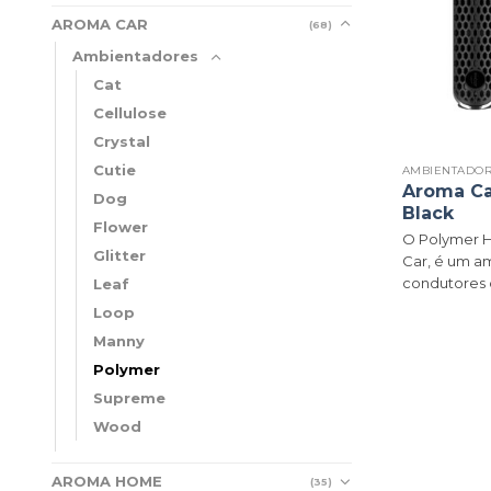
AROMA CAR
(68)
Ambientadores
Cat
Cellulose
Crystal
Cutie
AMBIENTADO
Aroma Ca
Dog
Black
Flower
O Polymer H
Glitter
Car, é um a
condutores q
Leaf
Loop
Manny
Polymer
Supreme
Wood
AROMA HOME
(35)