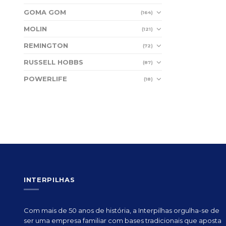
GOMA GOM
(164)
MOLIN
(121)
REMINGTON
(72)
RUSSELL HOBBS
(87)
POWERLIFE
(18)
INTERPILHAS
Com mais de 50 anos de história, a Interpilhas orgulha-se de
ser uma empresa familiar com bases tradicionais que aposta