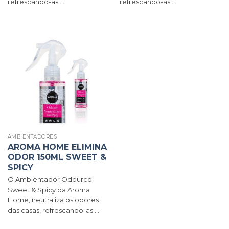
refrescando-as ...
refrescando-as ...
AMBIENTADORES
AROMA HOME ELIMINA
ODOR 150ML SWEET &
SPICY
O Ambientador Odourco
Sweet & Spicy da Aroma
Home, neutraliza os odores
das casas, refrescando-as ...