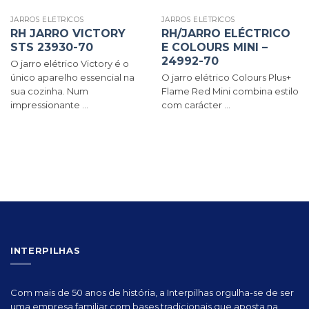
JARROS ELÉTRICOS
JARROS ELÉTRICOS
RH JARRO VICTORY
RH/JARRO ELÉCTRICO
STS 23930-70
E COLOURS MINI –
24992-70
O jarro elétrico Victory é o
único aparelho essencial na
O jarro elétrico Colours Plus+
sua cozinha. Num
Flame Red Mini combina estilo
impressionante ...
com carácter ...
INTERPILHAS
Com mais de 50 anos de história, a Interpilhas orgulha-se de ser
uma empresa familiar com bases tradicionais que aposta na