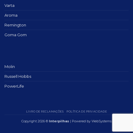
Varta
Aroma
Remington
Goma Gom
Molin
Russell Hobbs
PowerLife
LIVRO DE RECLAMAÇÕES
POLÍTICA DE PRIVACIDADE
Copyright 2026 ©
Interpilhas
| Powered by
WebSystems