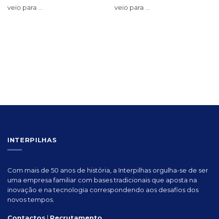
veio para ...
veio para ...
INTERPILHAS
Com mais de 50 anos de história, a Interpilhas orgulha-se de ser
uma empresa familiar com bases tradicionais que aposta na
inovação e na tecnologia correspondendo aos desafios dos
novos tempos.
Contactos
|
Recrutamento