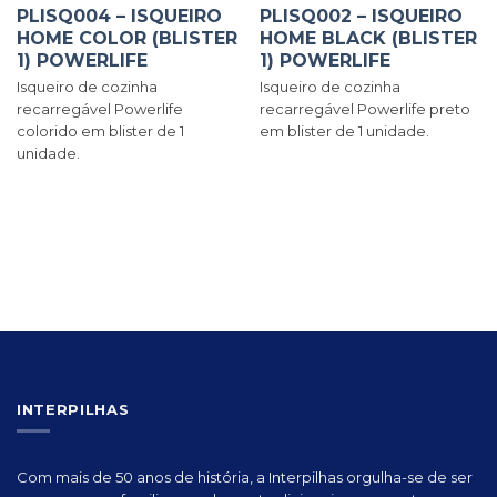
PLISQ004 – ISQUEIRO
PLISQ002 – ISQUEIRO
HOME COLOR (BLISTER
HOME BLACK (BLISTER
1) POWERLIFE
1) POWERLIFE
Isqueiro de cozinha
Isqueiro de cozinha
recarregável Powerlife
recarregável Powerlife preto
colorido em blister de 1
em blister de 1 unidade.
unidade.
INTERPILHAS
Com mais de 50 anos de história, a Interpilhas orgulha-se de ser