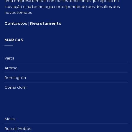
uma empresa familiar com bases tradicionais que aposta na
inovação e na tecnologia correspondendo aos desafios dos
novos tempos.
Contactos
|
Recrutamento
MARCAS
Varta
Aroma
Remington
Goma Gom
Molin
Russell Hobbs