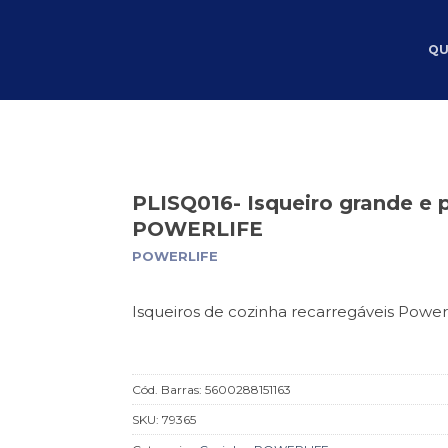
QU
PLISQ016- Isqueiro grande e 
POWERLIFE
POWERLIFE
Isqueiros de cozinha recarregáveis Powerl
Cód. Barras:
5600288151163
SKU:
79365