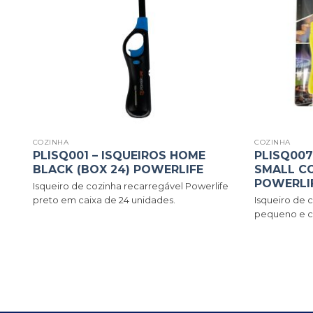
COZINHA
COZINHA
PLISQ001 – ISQUEIROS HOME
PLISQ007
BLACK (BOX 24) POWERLIFE
SMALL CO
POWERLI
Isqueiro de cozinha recarregável Powerlife
vel
preto em caixa de 24 unidades.
Isqueiro de 
.
pequeno e co