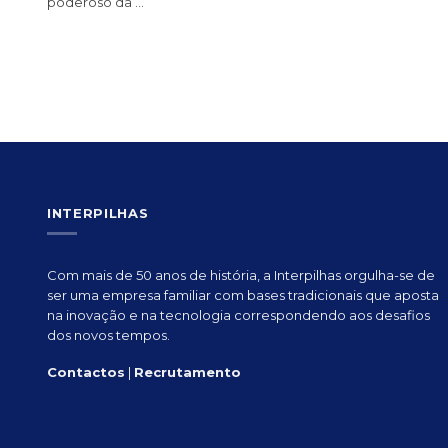
poderoso da ...
INTERPILHAS
Com mais de 50 anos de história, a Interpilhas orgulha-se de
ser uma empresa familiar com bases tradicionais que aposta
na inovação e na tecnologia correspondendo aos desafios
dos novos tempos.
Contactos
|
Recrutamento